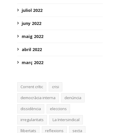
juliol 2022
juny 2022
maig 2022
abril 2022
març 2022
Corrent crític
crisi
democràcia interna
denúncia
dissidència
eleccions
irregularitats
La Intersindical
llibertats
reflexions
secta