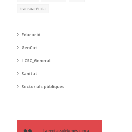
transparència
Educació
GenCat
I-CSC_General
Sanitat
Sectorials públiques
La gent assoleix més com a