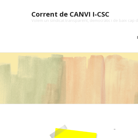
Skip
to
Corrent de CANVI I-CSC
content
Volem un sindicat transparent, democràtic i de baix cap d
–