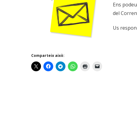
Ens podeu 
del Corrent
Us respond
Comparteix això: