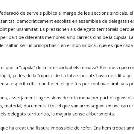
 federació de serveis públics al marge de les seccions sindicals, 
sanitat, democràticament escollits en assemblea de delegats i env
it per unanimitat. Es pressionen als delegats territorials perquè
er part de diferents membres amb càrrecs dins de la cúpula. La m
 “saltar-se” un principi bàsic en el món sindical, que és que cada 
l que la “cúpula” de la Intersindical els manava? Res més que cont
ràpid, ja des de la “cúpula” de La Intersindical s’havia decidit a qui “
 sense esperit crític, que farien el que fos per continuar amb uns pri
ons, assetjament i agressions de tota mena per part d’alguns d’aqu
 material, documents i tot el que van arrossegant en una carrera 
els delegats territorials, la majoria sense alliberaments.
que ha creat una fissura impossible de refer. Ens hem trobat am