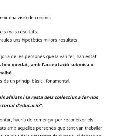
enir una visió de conjunt.
els mals resultats.
aules uns hipotètics millors resultats,
oria de les persones que la van fer, han estat
s heu quedat, amb l’acceptació submisa o
malbé.
s és un principi bàsic i fonamental.
afiliats i la resta dels col·lectius a fer-nos
ctorial d’educació”.
intentar, hauria de començar per reconèixer els
itats amb aquelles persones que tant van treballar
sió en bloc del Secretariat d’Educació, el febrer de