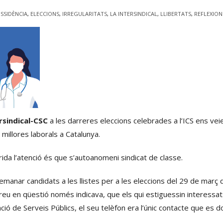
ISSIDÈNCIA
,
ELECCIONS
,
IRREGULARITATS
,
LA INTERSINDICAL
,
LLIBERTATS
,
REFLEXION
ersindical-CSC
a les darreres eleccions celebrades a l’ICS ens veie
millores laborals a Catalunya.
rida l’atenció és que s’autoanomeni sindicat de classe.
manar candidats a les llistes per a les eleccions del 29 de març de 
orreu en qüestió només indicava, que els qui estiguessin interessats
ió de Serveis Públics, el seu telèfon era l’únic contacte que es d