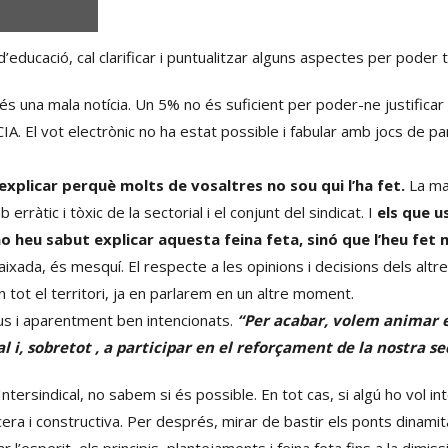
’educació, cal clarificar i puntualitzar alguns aspectes per poder t
s una mala notícia. Un 5% no és suficient per poder-ne justificar 
. El vot electrònic no ha estat possible i fabular amb jocs de par
explicar perquè molts de vosaltres no sou qui l’ha fet.
La maj
ràtic i tòxic de la sectorial i el conjunt del sindicat. I
els que u
 heu sabut explicar aquesta feina feta, sinó que l’heu fet 
iaixada, és mesquí. El respecte a les opinions i decisions dels altre
n tot el territori, ja en parlarem en un altre moment.
us i aparentment ben intencionats.
“Per acabar, volem animar els 
al i, sobretot , a participar en el reforçament de la nostra se
Intersindical, no sabem si és possible. En tot cas, si algú ho vol 
cera i constructiva. Per després, mirar de bastir els ponts dinam
 l’esperit, els principis, plantejaments i feina feta fins a la dimis