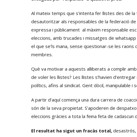
Al mateix temps que s’intenta fer llistes des de la
desautoritzar als responsables de la federació de 
expressa i públicament al màxim responsable escoll
eleccions, amb trucades i missatges de whatsapp p
el que se’ls mana, sense qüestionar-se les raons de
membres.
Què va motivar a aquests alliberats a complir amb e
de voler les llistes? Les llistes s’havien d’entregar 
polítics, afins al sindicat. Gent dòcil, manipulable i
A partir d’aquí comença una dura carrera de coacci
són de la seva propietat. S’apoderen de despatxos,
eleccions gràcies a tota la feina feta de cadascun d
El resultat ha sigut un fracàs total,
desastrós, 