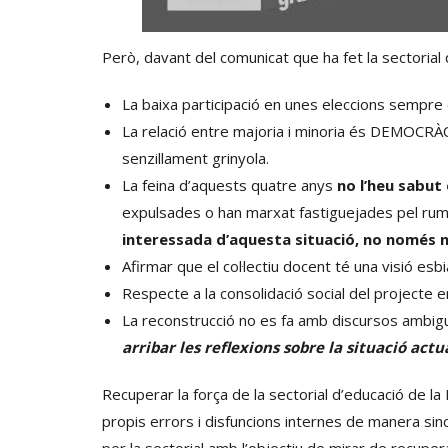
Però, davant del comunicat que ha fet la sectorial d
La baixa participació en unes eleccions sempre é
La relació entre majoria i minoria és DEMOCRÀCIA
senzillament grinyola.
La feina d’aquests quatre anys
no l’heu sabut 
expulsades o han marxat fastiguejades pel rumb er
interessada d’aquesta situació, no només no
Afirmar que el col·lectiu docent té una visió esb
Respecte a la consolidació social del projecte e
La reconstrucció no es fa amb discursos ambig
arribar les reflexions sobre la situació actu
Recuperar la força de la sectorial d’educació de la 
propis errors i disfuncions internes de manera sin
per la sectorial amb l’objectiu de mirar de recuperar