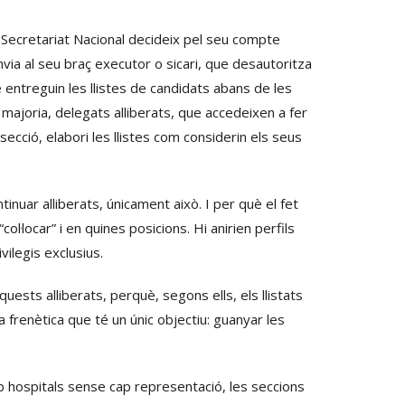
el Secretariat Nacional decideix pel seu compte
ia al seu braç executor o sicari, que desautoritza
 entreguin les llistes de candidats abans de les
ajoria, delegats alliberats, que accedeixen a fer
secció, elabori les llistes com considerin els seus
inuar alliberats, únicament això. I per què el fet
col·locar” i en quines posicions. Hi anirien perfils
vilegis exclusius.
ests alliberats, perquè, segons ells, els llistats
frenètica que té un únic objectiu: guanyar les
b hospitals sense cap representació, les seccions