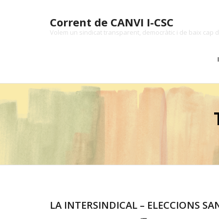
Skip
to
Corrent de CANVI I-CSC
content
Volem un sindicat transparent, democràtic i de baix cap d
LA INTERSINDICAL – ELECCIONS SAN