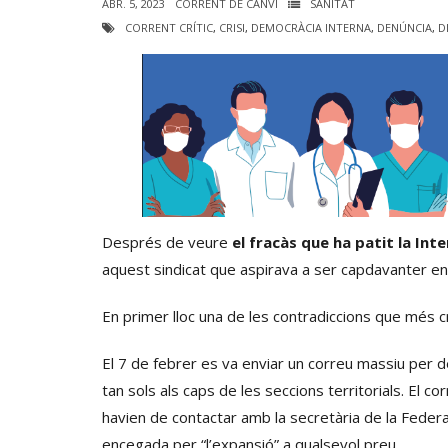
ABR. 5, 2023
CORRENT DE CANVI
SANITAT
CORRENT CRÍTIC
,
CRISI
,
DEMOCRÀCIA INTERNA
,
DENÚNCIA
,
D
Després de veure
el fracàs que ha patit la Int
aquest sindicat que aspirava a ser capdavanter en 
En primer lloc una de les contradiccions que més c
El 7 de febrer es va enviar un correu massiu per de
tan sols als caps de les seccions territorials. El c
havien de contactar amb la secretària de la Federac
encegada per “l’expansió” a qualsevol preu.