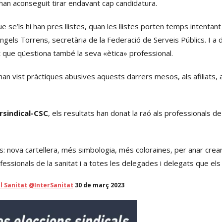
han aconseguit tirar endavant cap candidatura.
 se’ls hi han pres llistes, quan les llistes porten temps intentant
els Torrens, secretària de la Federació de Serveis Públics. I a dia
fet que qüestiona també la seva «ètica» professional.
han vist pràctiques abusives aquests darrers mesos, als afiliats, al
rsindical-CSC
, els resultats han donat la raó als professionals de
 és: nova cartellera, més simbologia, més coloraines, per anar crea
fessionals de la sanitat i a totes les delegades i delegats que el
l Sanitat
@InterSanitat
30 de març 2023