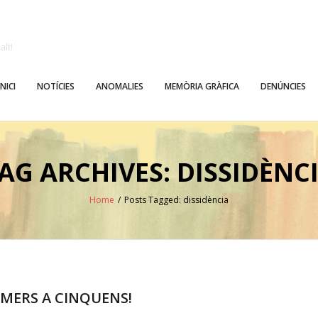
alt!
INICI
NOTÍCIES
ANOMALIES
MEMÒRIA GRÀFICA
DENÚNCIES
AG ARCHIVES: DISSIDÈNC
Home
/
Posts Tagged:
dissidència
RIMERS A CINQUENS!