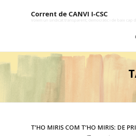
Skip
to
Corrent de CANVI I-CSC
content
Volem un sindicat transparent, democràtic i de baix cap d
T
T’HO MIRIS COM T’HO MIRIS: DE P