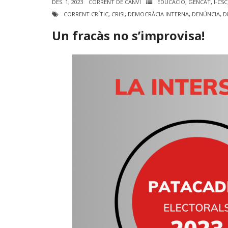
DES. 1, 2023
CORRENT DE CANVI
EDUCACIÓ
,
GENCAT
,
I-CS
CORRENT CRÍTIC
,
CRISI
,
DEMOCRÀCIA INTERNA
,
DENÚNCIA
,
D
Un fracàs no s’improvisa!