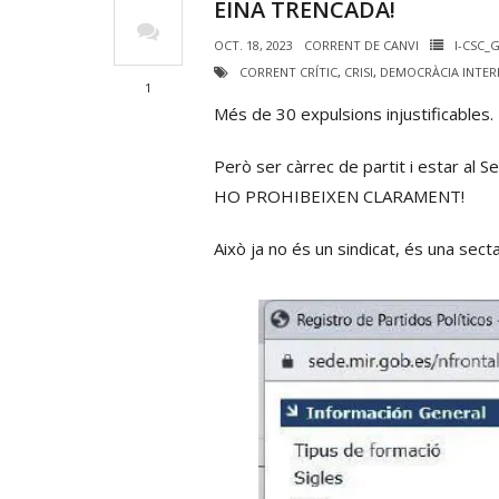
EINA TRENCADA!
OCT. 18, 2023
CORRENT DE CANVI
I-CSC_
CORRENT CRÍTIC
,
CRISI
,
DEMOCRÀCIA INTER
1
Més de 30 expulsions injustificables.
Però ser càrrec de partit i estar al S
HO PROHIBEIXEN CLARAMENT!
Això ja no és un sindicat, és una sect