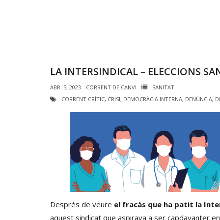
LA INTERSINDICAL – ELECCIONS SAN
ABR. 5, 2023
CORRENT DE CANVI
SANITAT
CORRENT CRÍTIC
,
CRISI
,
DEMOCRÀCIA INTERNA
,
DENÚNCIA
,
D
Després de veure
el fracàs que ha patit la Int
aquest sindicat que aspirava a ser capdavanter en 