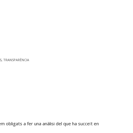
S
,
TRANSPARÈNCIA
m obligats a fer una anàlisi del que ha succeït en