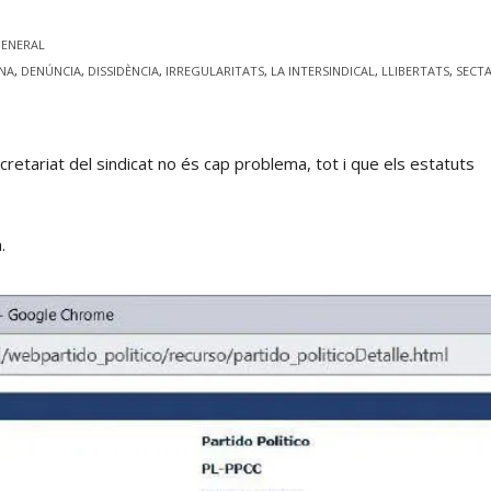
GENERAL
NA
,
DENÚNCIA
,
DISSIDÈNCIA
,
IRREGULARITATS
,
LA INTERSINDICAL
,
LLIBERTATS
,
SECT
ecretariat del sindicat no és cap problema, tot i que els estatuts
a.