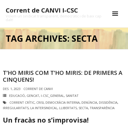
Skip
Corrent de CANVI I-CSC
to
content
Volem un sindicat transparent, democràtic i de baix cap
dalt!
Inici
TAG ARCHIVES: SECTA
Notícies
Anomalies
Memòria gràfica
T’HO MIRIS COM T’HO MIRIS: DE PRIMERS A
CINQUENS!
Denúncies
DES. 1, 2023
CORRENT DE CANVI
Transparència
EDUCACIÓ
,
GENCAT
,
I-CSC_GENERAL
,
SANITAT
CORRENT CRÍTIC
,
CRISI
,
DEMOCRÀCIA INTERNA
,
DENÚNCIA
,
DISSIDÈNCIA
,
Bones pensades
IRREGULARITATS
,
LA INTERSINDICAL
,
LLIBERTATS
,
SECTA
,
TRANSPARÈNCIA
Contacte
Un fracàs no s’improvisa!