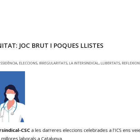
ITAT: JOC BRUT I POQUES LLISTES
ISSIDÈNCIA
,
ELECCIONS
,
IRREGULARITATS
,
LA INTERSINDICAL
,
LLIBERTATS
,
REFLEXION
ersindical-CSC
a les darreres eleccions celebrades a l’ICS ens veie
millores laborals a Catalunya.