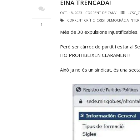
EINA TRENCADA!
OCT. 18, 2023
CORRENT DE CANVI
I-CSC_
CORRENT CRÍTIC
,
CRISI
,
DEMOCRÀCIA INTER
1
Més de 30 expulsions injustificables.
Però ser càrrec de partit i estar al S
HO PROHIBEIXEN CLARAMENT!
Això ja no és un sindicat, és una sect