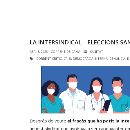
LA INTERSINDICAL – ELECCIONS SAN
ABR. 5, 2023
CORRENT DE CANVI
SANITAT
CORRENT CRÍTIC
,
CRISI
,
DEMOCRÀCIA INTERNA
,
DENÚNCIA
,
D
Després de veure
el fracàs que ha patit la Int
aquest sindicat que aspirava a ser capdavanter en 