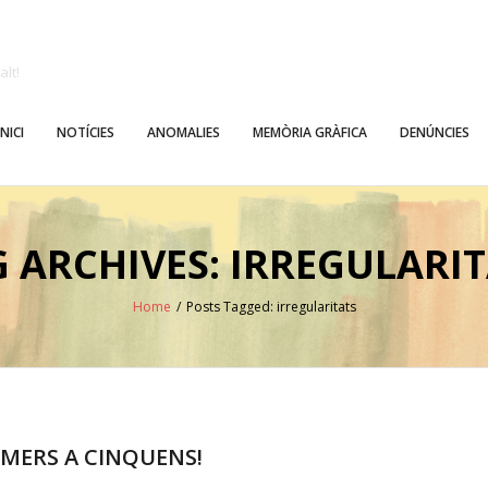
alt!
INICI
NOTÍCIES
ANOMALIES
MEMÒRIA GRÀFICA
DENÚNCIES
 ARCHIVES: IRREGULARI
Home
/
Posts Tagged:
irregularitats
RIMERS A CINQUENS!