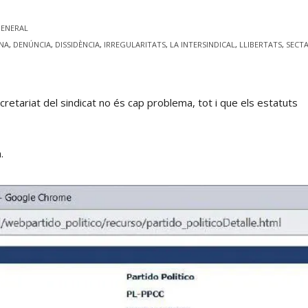
GENERAL
NA
,
DENÚNCIA
,
DISSIDÈNCIA
,
IRREGULARITATS
,
LA INTERSINDICAL
,
LLIBERTATS
,
SECT
ecretariat del sindicat no és cap problema, tot i que els estatuts
a.