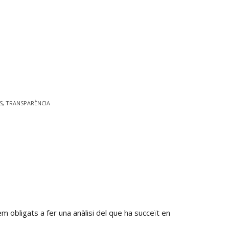
S
,
TRANSPARÈNCIA
m obligats a fer una anàlisi del que ha succeït en