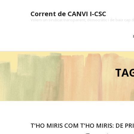
Skip
to
Corrent de CANVI I-CSC
content
Volem un sindicat transparent, democràtic i de baix cap d
TAG
T’HO MIRIS COM T’HO MIRIS: DE P