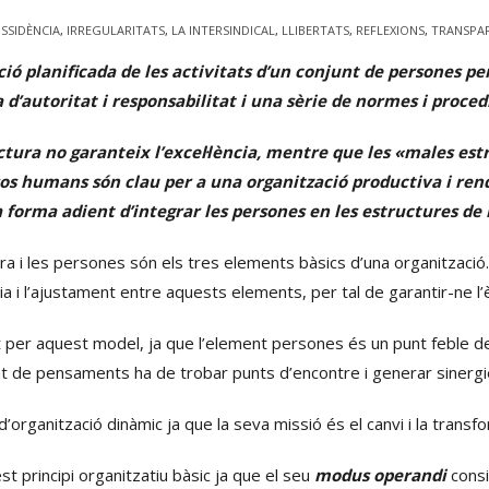
ISSIDÈNCIA
,
IRREGULARITATS
,
LA INTERSINDICAL
,
LLIBERTATS
,
REFLEXIONS
,
TRANSPA
ió planificada de les activitats d’un conjunt de persones pe
a d’autoritat i responsabilitat i una sèrie de normes i proce
ctura no garanteix l’excel·lència, mentre que les «males es
sos humans són clau per a una organització productiva i rend
 forma adient d’integrar les persones en les estructures de l
tura i les persones són els tres elements bàsics d’una organització
a i l’ajustament entre aquests elements, per tal de garantir-ne l’è
 per aquest model, ja que l’element persones és un punt feble de
tat de pensaments ha de trobar punts d’encontre i generar sinergi
’organització dinàmic ja que la seva missió és el canvi i la transfo
t principi organitzatiu bàsic ja que el seu
modus operandi
consi