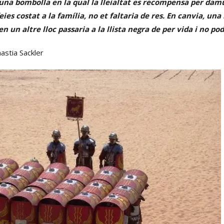
na bombolla en la qual la lleialtat es recompensa per damun
feies costat a la família, no et faltaria de res. En canvia, un
 un altre lloc passaria a la llista negra de per vida i no p
astia Sackler