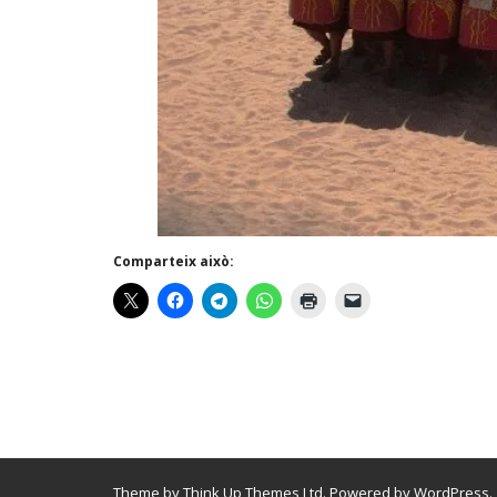
Comparteix això:
Theme by
Think Up Themes Ltd
. Powered by
WordPress
.