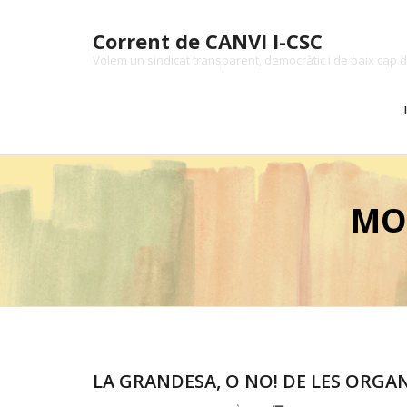
Skip
to
Corrent de CANVI I-CSC
content
Volem un sindicat transparent, democràtic i de baix cap d
MO
LA GRANDESA, O NO! DE LES ORGA