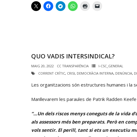
QUO VADIS INTERSINDICAL?
MAIG 20, 2022
CC TRANSPARÈNCIA
I-CSC_GENERAL
CORRENT CRÍTIC
,
CRISI
,
DEMOCRÀCIA INTERNA
,
DENÚNCIA
,
D
Les organitzacions són estructures humanes i la se
Manllevarem les paraules de Patrik Radden Kee
“…Un dels riscos menys coneguts de la vida d’u
als assessors més ben preparats. Però en comp
vols sentir. El perill, tant si ets un executiu