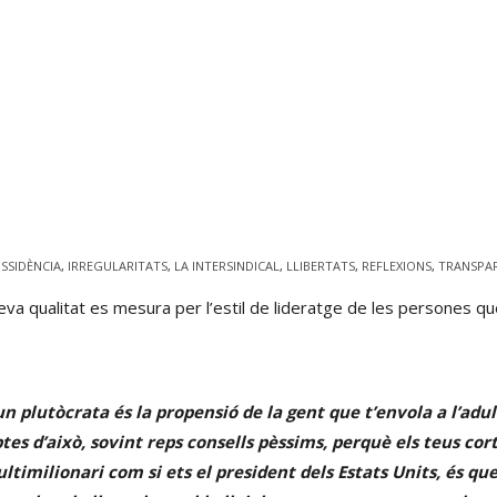
ISSIDÈNCIA
,
IRREGULARITATS
,
LA INTERSINDICAL
,
LLIBERTATS
,
REFLEXIONS
,
TRANSPA
va qualitat es mesura per l’estil de lideratge de les persones que
fe
n plutòcrata és la propensió de la gent que t’envola a l’adul
tes d’això, sovint reps consells pèssims, perquè els teus c
 multimilionari com si ets el president dels Estats Units, és 