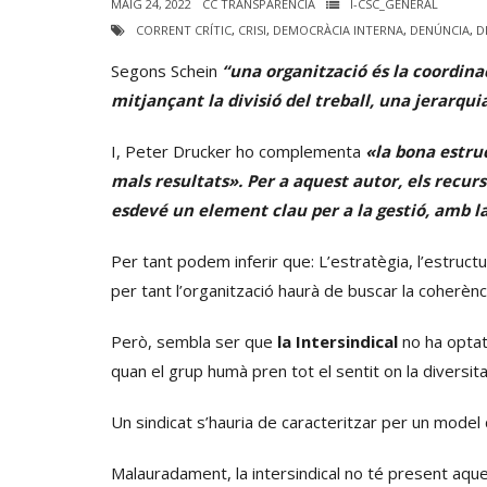
MAIG 24, 2022
CC TRANSPARÈNCIA
I-CSC_GENERAL
CORRENT CRÍTIC
,
CRISI
,
DEMOCRÀCIA INTERNA
,
DENÚNCIA
,
D
Segons Schein
“una organització és la coordinac
mitjançant la divisió del treball, una jerarqui
I, Peter Drucker ho complementa
«la bona estru
mals resultats». Per a aquest autor, els recur
esdevé un element clau per a la gestió, amb la
Per tant podem inferir que: L’estratègia, l’estruc
per tant l’organització haurà de buscar la coherènci
Però, sembla ser que
la Intersindical
no ha optat
quan el grup humà pren tot el sentit on la diversi
Un sindicat s’hauria de caracteritzar per un model d
Malauradament, la intersindical no té present aques