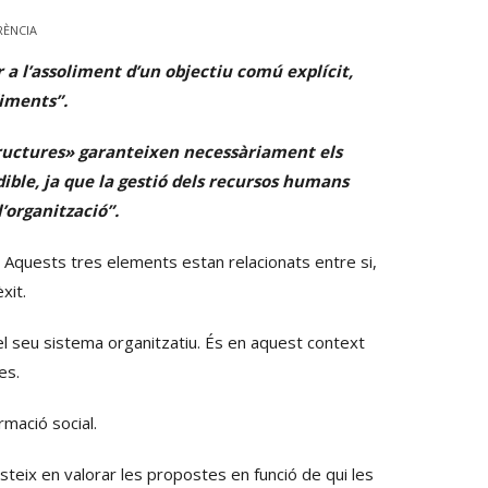
RÈNCIA
r a l’assoliment d’un objectiu comú explícit,
diments”.
tructures» garanteixen necessàriament els
ible, ja que la gestió dels recursos humans
’organització”.
. Aquests tres elements estan relacionats entre si,
xit.
l seu sistema organitzatiu. És en aquest context
es.
rmació social.
steix en valorar les propostes en funció de qui les