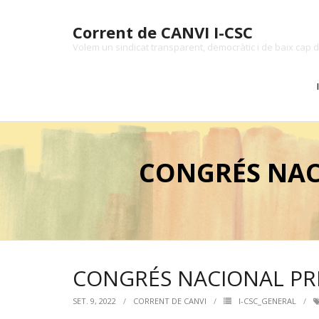
Skip
to
Corrent de CANVI I-CSC
content
Volem un sindicat transparent, democràtic i de baix cap d
CONGRÉS NAC
CONGRÉS NACIONAL PRE
SET. 9, 2022
CORRENT DE CANVI
I-CSC_GENERAL