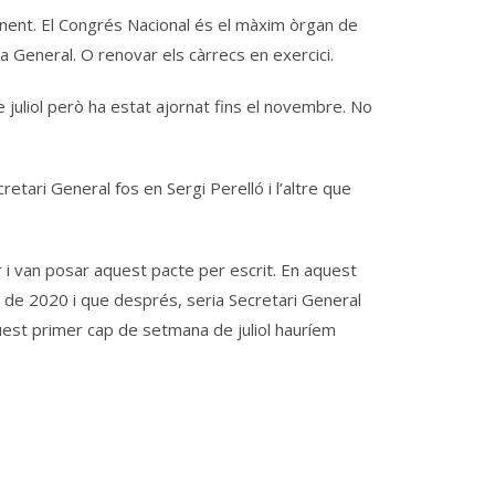
inent. El Congrés Nacional és el màxim òrgan de
/a General. O renovar els càrrecs en exercici.
 juliol però ha estat ajornat fins el novembre. No
tari General fos en Sergi Perelló i l’altre que
 i van posar aquest pacte per escrit. En aquest
y de 2020 i que després, seria Secretari General
quest primer cap de setmana de juliol hauríem