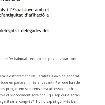
a de fer habitual. Fins ara han pogut votar tots
licarà estrictament els Estatuts. I això ha generat
ics (que en parlarem més endavant). Per què han de
ens preguntem si el cens serà accessible, si hi
itiva el procediment serà net. I qui sap quins seran
’organitzar el congrés? No ho sap ningú. Més ben