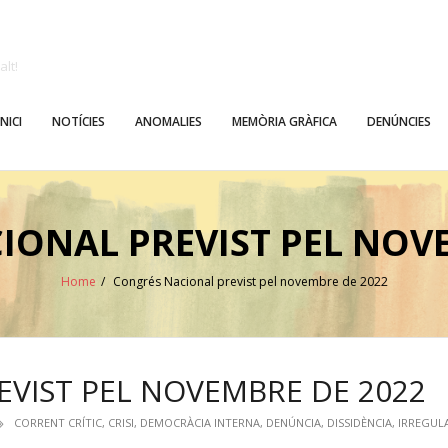
alt!
INICI
NOTÍCIES
ANOMALIES
MEMÒRIA GRÀFICA
DENÚNCIES
IONAL PREVIST PEL NOVE
Home
/
Congrés Nacional previst pel novembre de 2022
VIST PEL NOVEMBRE DE 2022
CORRENT CRÍTIC
,
CRISI
,
DEMOCRÀCIA INTERNA
,
DENÚNCIA
,
DISSIDÈNCIA
,
IRREGUL