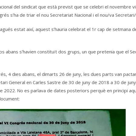
cional del sindicat que està previst que se celebri el novembre v
grés s’ha de triar el nou Secretariat Nacional i el nou/va Secretari
agués estat així, aquest s’hauria celebrat el 1r cap de setmana de
 abans s’havien constituït dos grups, un que pretenia que el Secre
s, 4 dies abans, el dimarts 26 de juny, les dues parts van pactar
retari General en Carles Sastre de 30 de juny de 2018 a 30 de jun
ol de 2022. No es parlava de dates posteriors perquè en principi a
 document: