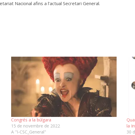
riat Nacional afins a l’actual Secretari General.
Congrés a la búlgara
Quan
15 de novembre de 2022
la I
A "I-CSC_General"
30 